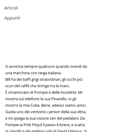
Articoli
Appunti
Si avvicina sempre qualcuno quando scendi da 
una macchina con targa italiana. 
Bill ha dei baffi grigi straordinari, gli occhi più 
scuri del caffè che stringe tra le mani. 
È innamorato di Pompei e delle biciclette. Mi 
mostra sul telefono la sua Pinarello, io gli 
mostro la mia Cube. Bene, adesso siamo amici. 
Guida uno dei ventotto camion della sua ditta, 
e mi spiega la sua visione zen del pedalare. Da 
Pompei ai Pink Floyd il passo è breve, e scatta 
la classifica dei migliori 
solo
 di David Gilmour. Si 