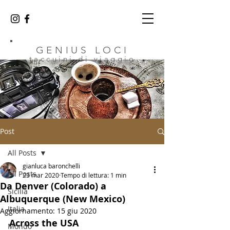
GENIUS LOCI
taccuini di viaggio
Post
All Posts
gianluca baronchelli
All Posts
23 mar 2020
Tempo di lettura: 1 min
Da Denver (Colorado) a
Sicilia
Albuquerque (New Mexico)
Italia
Aggiornamento:
15 giu 2020
Across the USA
Mondo