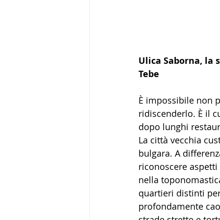
Ulica Saborna, la 
Tebe
È impossibile non p
ridiscenderlo. È il 
dopo lunghi restaur
La città vecchia cus
bulgara. A differenz
riconoscere aspetti
nella toponomastica 
quartieri distinti p
profondamente caotic
strade strette e to