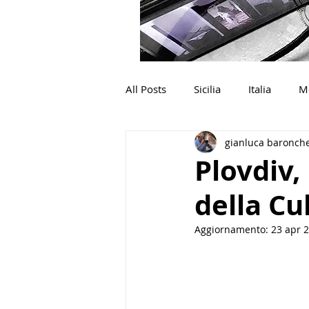
All Posts
Sicilia
Italia
M
gianluca baronche
Plovdiv,
della Cu
Aggiornamento:
23 apr 