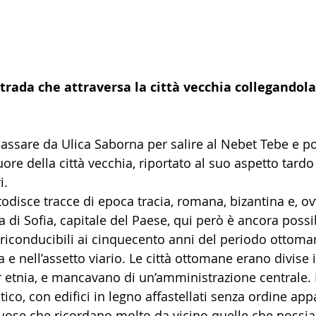
strada che attraversa la città vecchia collegandola
assare da Ulica Saborna per salire al Nebet Tebe e po
cuore della città vecchia, riportato al suo aspetto tard
i.
todisce tracce di epoca tracia, romana, bizantina e, o
a di Sofia, capitale del Paese, qui però è ancora possi
 riconducibili ai cinquecento anni del periodo ottoman
e nell’assetto viario. Le città ottomane erano divise i
er etnia, e mancavano di un’amministrazione centrale. 
o, con edifici in legno affastellati senza ordine appa
rtuose che ricordano molto da vicino quelle che poss