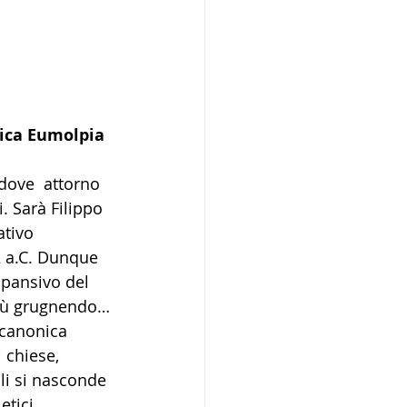
ntica Eumolpia
 dove  attorno 
. Sarà Filippo 
tivo 
2 a.C. Dunque 
pansivo del 
ssù grugnendo… 
 canonica 
 chiese, 
oli si nasconde 
tici, 