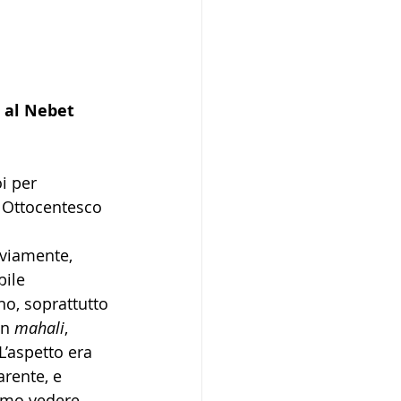
 al Nebet 
i per 
o Ottocentesco 
vviamente, 
bile 
o, soprattutto 
n 
mahali
, 
L’aspetto era 
rente, e 
iamo vedere 