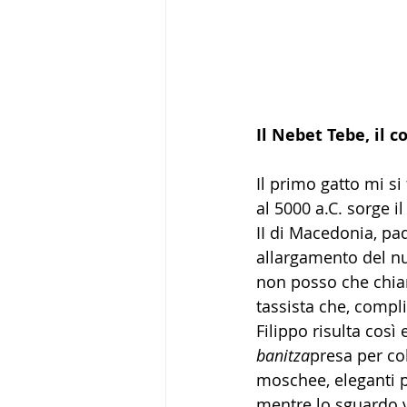
Il Nebet Tebe, il c
Il primo gatto mi si
al 5000 a.C. sorge i
II di Macedonia, pa
allargamento del nu
non posso che chiam
tassista che, comp
Filippo risulta così
banitza
presa per co
moschee, eleganti pa
mentre lo sguardo v