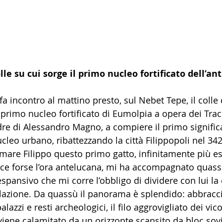
olle su cui sorge il primo nucleo fortificato dell’a
 fa incontro al mattino presto, sul Nebet Tepe, il colle
l primo nucleo fortificato di Eumolpia a opera dei Traci
dre di Alessandro Magno, a compiere il primo significa
cleo urbano, ribattezzando la città Filippopoli nel 34
are Filippo questo primo gatto, infinitamente più es
lice forse l’ora antelucana, mi ha accompagnato qua
 espansivo che mi corre l’obbligo di dividere con lui la
lazione. Da quassù il panorama è splendido: abbracci
lazzi e resti archeologici, il filo aggrovigliato dei vic
iene calamitato da un orizzonte scansito da bloc sovie