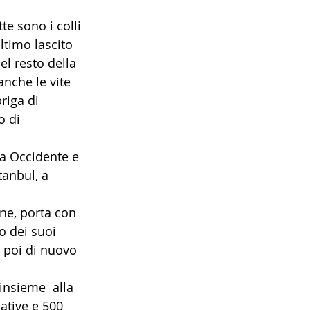
e sono i colli 
ltimo lascito 
l resto della 
anche le vite 
riga di 
o di 
ra Occidente e 
tanbul, a 
ene, porta con 
do dei suoi 
 poi di nuovo 
insieme  alla 
ative e 500 