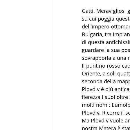
Gatti. Meravigliosi 
su cui poggia questa 
dell’impero ottomano
Bulgaria, tra impian
di questa antichissi
guardare la sua pos
sovrapporla a una 
Il puntino rosso ca
Oriente, a soli quat
seconda della mapp
Plovdiv è più antica
fierezza i suoi oltre 
molti nomi: Eumolpia
Plovdiv. Ricorre il s
Ma Plovdiv vuole and
nostra Matera è stat