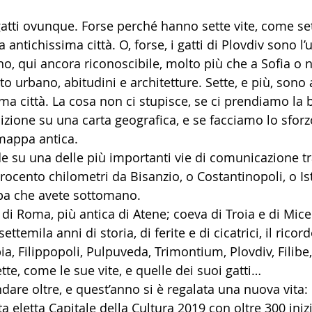
gatti ovunque. Forse perché hanno sette vite, come sett
antichissima città. O, forse, i gatti di Plovdiv sono l’u
, qui ancora riconoscibile, molto più che a Sofia o ne
to urbano, abitudini e architetture. Sette, e più, sono 
ma città. La cosa non ci stupisce, se ci prendiamo la b
izione su una carta geografica, e se facciamo lo sforz
mappa antica.
de su una delle più importanti vie di comunicazione t
trocento chilometri da Bisanzio, o Costantinopoli, o Is
a che avete sottomano.
 di Roma, più antica di Atene; coeva di Troia e di Mic
settemila anni di storia, di ferite e di cicatrici, il ricor
, Filippopoli, Pulpuveda, Trimontium, Plovdiv, Filibe,
ette, come le sue vite, e quelle dei suoi gatti… 
are oltre, e quest’anno si è regalata una nuova vita: 
a eletta Capitale della Cultura 2019 con oltre 300 inizi