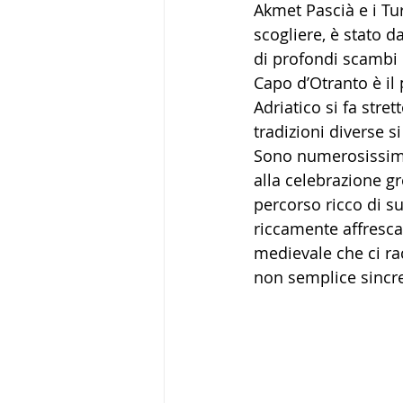
Akmet Pascià e i Turch
scogliere, è stato 
di profondi scambi c
Capo d’Otranto è il 
Adriatico si fa stre
tradizioni diverse s
Sono numerosissime 
alla celebrazione gr
percorso ricco di su
riccamente affrescat
medievale che ci r
non semplice sincre