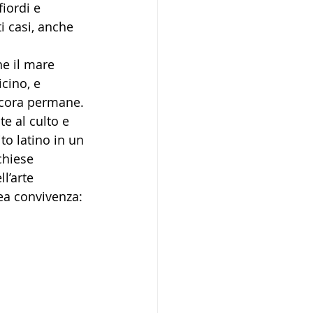
fiordi e 
i casi, anche 
he il mare 
cino, e 
ancora permane. 
e al culto e 
to latino in un 
chiese 
l’arte 
a convivenza: 