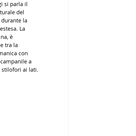
si parla il 
turale del 
 durante la 
estesa. La 
na, è 
 tra la 
omanica con 
l campanile a 
ilofori ai lati.