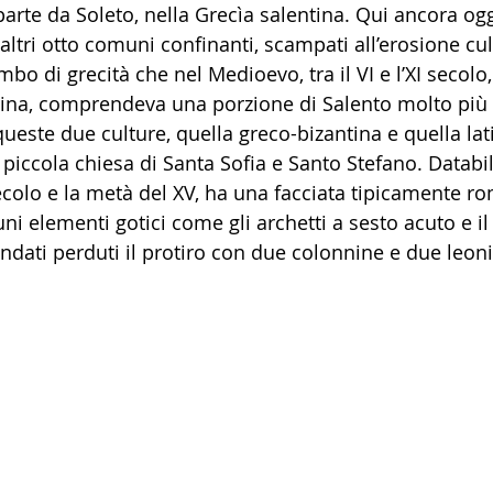
rte da Soleto, nella Grecìa salentina. Qui ancora oggi 
altri otto comuni confinanti, scampati all’erosione cul
mbo di grecità che nel Medioevo, tra il VI e l’XI secolo,
ina, comprendeva una porzione di Salento molto più 
 queste due culture, quella greco-bizantina e quella lati
piccola chiesa di Santa Sofia e Santo Stefano. Databile
ecolo e la metà del XV, ha una facciata tipicamente r
uni elementi gotici come gli archetti a sesto acuto e i
dati perduti il protiro con due colonnine e due leoni st