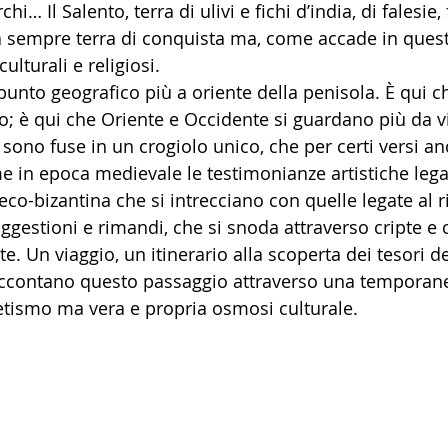
i… Il Salento, terra di ulivi e fichi d’india, di falesie, 
da sempre terra di conquista ma, come accade in quest
ulturali e religiosi.
punto geografico più a oriente della penisola. È qui c
tto; è qui che Oriente e Occidente si guardano più da vi
i sono fuse in un crogiolo unico, che per certi versi 
in epoca medievale le testimonianze artistiche legat
eco-bizantina che si intrecciano con quelle legate al ri
ggestioni e rimandi, che si snoda attraverso cripte e 
e. Un viaggio, un itinerario alla scoperta dei tesori del
accontano questo passaggio attraverso una temporane
tismo ma vera e propria osmosi culturale.