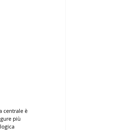
a centrale è 
igure più 
logica 