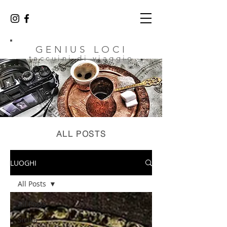
GENIUS LOCI
taccuini di viaggio
ALL POSTS
LUOGHI
All Posts
All Posts
Sicilia