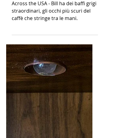
gianluca baronchelli
23 mar 2020
Tempo di lettura: 1 min
Da Denver (Colorado)
a Albuquerque (New
Mexico)
Across the USA - Bill ha dei baffi grigi
straordinari, gli occhi più scuri del
caffè che stringe tra le mani.