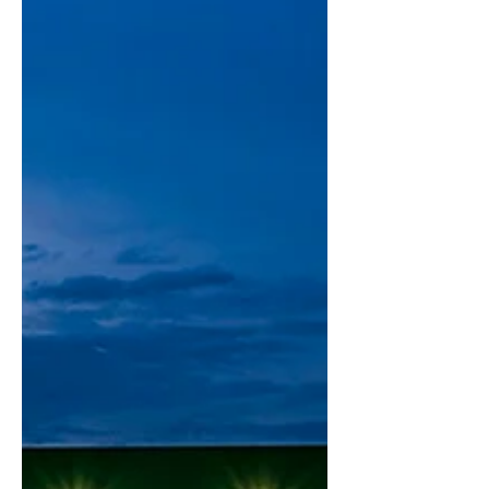
Italia – Germania sul cellulare, dal
deserto del Nevada. Manca rete.
Manca una maledetta...